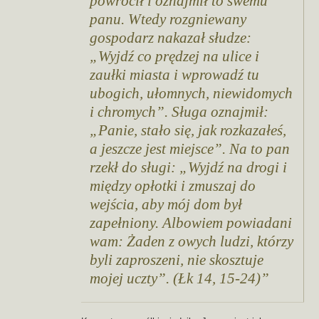
powrócił i oznajmił to swemu
panu. Wtedy rozgniewany
gospodarz nakazał słudze:
„Wyjdź co prędzej na ulice i
zaułki miasta i wprowadź tu
ubogich, ułomnych, niewidomych
i chromych”. Sługa oznajmił:
„Panie, stało się, jak rozkazałeś,
a jeszcze jest miejsce”. Na to pan
rzekł do sługi: „Wyjdź na drogi i
między opłotki i zmuszaj do
wejścia, aby mój dom był
zapełniony. Albowiem powiadani
wam: Żaden z owych ludzi, którzy
byli zaproszeni, nie skosztuje
mojej uczty”. (Łk 14, 15-24)