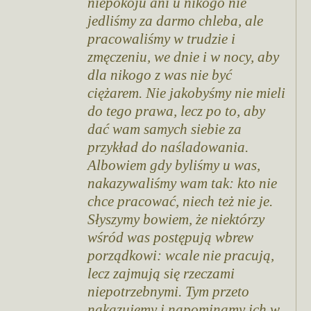
niepokoju ani u nikogo nie
jedliśmy za darmo chleba, ale
pracowaliśmy w trudzie i
zmęczeniu, we dnie i w nocy, aby
dla nikogo z was nie być
ciężarem. Nie jakobyśmy nie mieli
do tego prawa, lecz po to, aby
dać wam samych siebie za
przykład do naśladowania.
Albowiem gdy byliśmy u was,
nakazywaliśmy wam tak: kto nie
chce pracować, niech też nie je.
Słyszymy bowiem, że niektórzy
wśród was postępują wbrew
porządkowi: wcale nie pracują,
lecz zajmują się rzeczami
niepotrzebnymi. Tym przeto
nakazujemy i napominamy ich w