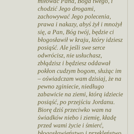
miłować Pana, Boga twego, i
chodzić Jego drogami,
zachowywać Jego polecenia,
prawa i nakazy, abyś żył i mnożył
się, a Pan, Bóg twój, będzie ci
błogosławił w kraju, który idziesz
posiąść. Ale jeśli swe serce
odwrócisz, nie usłuchasz,
zbłądzisz i będziesz oddawał
pokłon cudzym bogom, służąc im
– oświadczam wam dzisiaj, że na
pewno zginiecie, niedługo
zabawicie na ziemi, którą idziecie
posiąść, po przejściu Jordanu.
Biorę dziś przeciwko wam na
świadków niebo i ziemię, kładę
przed wami życie i śmierć,
błogosławieństwo i przekleństwo.