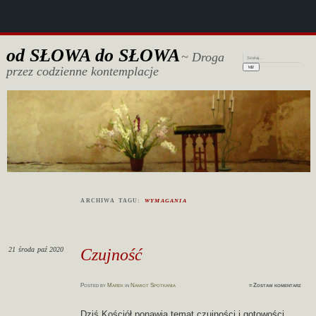
od SŁOWA do SŁOWA
~ Droga
Szukaj:
przez codzienne kontemplacje
ARCHIWA TAGU:
WYMAGANIA
21
środa
paź 2020
Czujność
Posted
by
Marek
in
Namiot Spotkania
≈
Zostaw komentarz
Dziś Kościół ponawia temat czujności i gotowości.