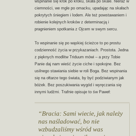
wspinanie się krok po kroku, skała po skale. Nieraz w
ciemności, we mgle po omacku, upadając na skałach
pokrytych śniegiem i lodem. Ale też powstawaniem i
robienie kolejnych kroków z determinacją i
pragnieniem spotkania z Ojcem w swym sercu.
To wspinanie się po wąskiej ścieżce to po prostu
codzienność życia w przykazaniach. Prostota. Jedna
z pięknych modlitw Triduum mówi – a przy Tobie
Panie daj nam wieść życie ciche i spokojne. Bez
usilnego stawiania siebie w roli Boga. Bez wspinania
się na ołtarze tego świata, by być podziwianym jak
bóżek. Bez poszukiwania wygód i wyręczania się
innymi ludźmi. Trafnie opisuje to św Paweł:
Bracia: Sami wiecie, jak należy
nas naśladować, bo nie
wzbudzaliśmy wśród was