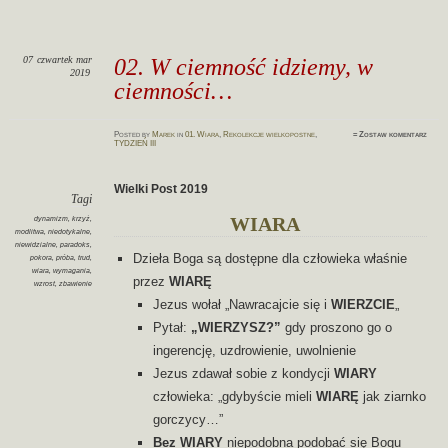
07
czwartek
mar
02. W ciemność idziemy, w
2019
ciemności…
Posted
by
Marek
in
01. Wiara
,
Rekolekcje wielkopostne
,
≈
Zostaw komentarz
TYDZIEŃ III
Wielki Post 2019
Tagi
dynamizm
,
krzyż
,
WIARA
modlitwa
,
niedotykalne
,
niewidzialne
,
paradoks
,
Dzieła Boga są dostępne dla człowieka właśnie
pokora
,
próba
,
trud
,
wiara
,
wymagania
,
przez
WIARĘ
wzrost
,
zbawienie
Jezus wołał „Nawracajcie się i
WIERZCIE
„
Pytał:
„WIERZYSZ?”
gdy proszono go o
ingerencję, uzdrowienie, uwolnienie
Jezus zdawał sobie z kondycji
WIARY
człowieka: „gdybyście mieli
WIARĘ
jak ziarnko
gorczycy…”
Bez WIARY
niepodobna podobać się Bogu