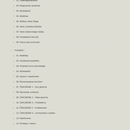
01. Praesupponendum
02. Droga przez pustynię
03. Wytrwałość
04. Modlitwa
05. Biblijny obraz Boga
06. Sens człowieczeństwa
07. Sens stworzonego świata
08. Fundament ćwiczeń
09. Praca nad uczuciami
TYDZIEŃ I
01. Modlitwa
02. Fundament powtórka
03. Piramida życia duchowego
04. Wytrwałość
05. Grzech i nawrócenie
06. Rozeznawanie duchów I
07. ĆWICZENIE 1 – trzy grzechy
08. Rachunek sumienia
09. ĆWICZENIE 2 – Moje grzechy
10. ĆWICZENIE 3 – Pośrednicy
11. ĆWICZENIE 4 – Powtarzanie
12. ĆWICZENIE 5 – rozmyślanie o piekle
13. Nawrócenie
14. Postawy i owoce