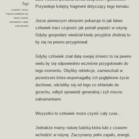
Tagi
Przywołuje kolejny fragment dotyczący tego tematu.
czujność
,
Jezus
,
Paruzja
,
poddanie się
,
rutyna
,
służba
,
Jezus pierwszym obrazem pokazuje to jak łatwo
wymagania
,
zapał
,
zniechęcenie
człowiek traci czujność jak potrafi popaść w rutynę.
Gdyby gospodarz wiedział kiedy przyjdzie złodziej to
by się na pewno przygotował.
Gdyby człowiek znał datę swojej śmierci to na pewno
wielu by się odpowiednio wcześnie przygotowało do
tego momentu. Obyliby reklekcje, zamieszkali w
przestrzeni która wspomagałby ich pogłębione życie
duchowe, odcieliby się od tego co skłaniało do
grzechu, odbyli spowiedź generalną i żyli mocno
sakramentami.
Wszystko to człowiek może czynić cały czas…
Jednakże mamy naturę ludzką która lubi z czasem
wchodzić w rutynę. Zaczynamy pełni zapału, energii,