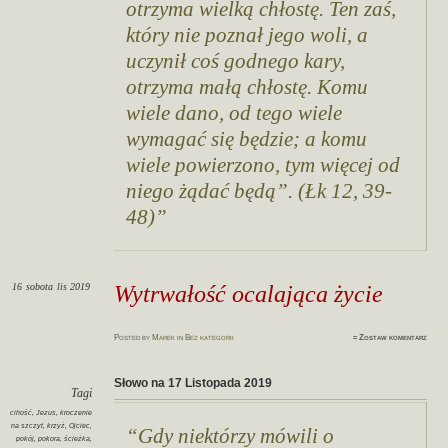
otrzyma wielką chłostę. Ten zaś,
który nie poznał jego woli, a
uczynił coś godnego kary,
otrzyma małą chłostę. Komu
wiele dano, od tego wiele
wymagać się będzie; a komu
wiele powierzono, tym więcej od
niego żądać będą”. (Łk 12, 39-
48)
16
sobota
lis 2019
Wytrwałość ocalająca życie
Posted
by
Marek
in
Bez kategorii
≈
Zostaw komentarz
Słowo na 17 Listopada 2019
Tagi
cihość
,
Jezus
,
kroczenie
na szczyt
,
krzyż
,
Ojciec
,
Gdy niektórzy mówili o
pokój
,
pokora
,
ścieżka
,