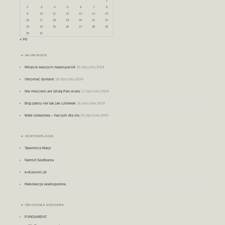
1
2
3
4
5
6
7
8
9
10
11
12
13
14
15
16
17
18
19
20
21
22
23
24
25
26
27
28
29
30
31
« sty
NAJNOWSZE
Miłujcie waszych nieprzyjaciół
19 stycznia 2024
Utrzymać dystans
18 stycznia 2024
Nie mieczem ani dzidą Pan ocala
17 stycznia 2024
Bóg patrzy nie tak jak człowiek
16 stycznia 2024
Małe ustepstwa – haczyki dla zła
15 stycznia 2024
KONTEMPLACJE
Tajemnica Maryi
Namiot Spotkania
e-dr.jezuici.pl
Rekolekcje wielkopostne
ĆWICZENIA DUCHOWE
FUNDAMENT