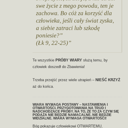
swe życie z mego powodu, ten je
zachowa. Bo cóż za korzyść dla
człowieka, jeśli cały świat zyska,
a siebie zatraci lub szkodę
poniesie?”
(Łk 9, 22-25)
Te wszystkie
PRÓBY
WIARY
służą temu, by
człowiek doszedł do Zbawienia!
Trzeba przejść przez wiele utrapień –
NIEŚĆ KRZYŻ
aż do końca.
WIARA WYMAGA POSTAWY – NASTAWIENIA I
OTWARTOŚCI. PRZYGOTOWANIA NA TRUD I
NADCHODZĄCE PRÓBY. NA TO, ŻE TO ZA CZYM SIĘ
PODĄŻA NIE BĘDZIE NAMACALNE. NIE BĘDZIE
WIDZIALNE. WIARA WYMAGA OTWARTOŚCI!
Bóg pokazuje człowiekowi OTWARTEMU,