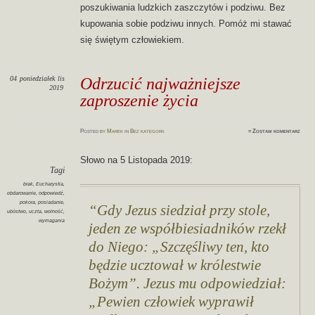
poszukiwania ludzkich zaszczytów i podziwu. Bez
kupowania sobie podziwu innych. Pomóż mi stawać
się świętym człowiekiem.
04
poniedziałek
lis
Odrzucić najważniejsze
2019
zaproszenie życia
Posted
by
Marek
in
Bez kategorii
≈
Zostaw komentarz
Słowo na 5 Listopada 2019:
Tagi
brak
,
Eucharystia
,
obdarowanie
,
odpowiedź
,
pokora
,
posiadanie
,
Gdy Jezus siedział przy stole,
ubóstwo
,
uczta
,
wolność
,
wymagania
jeden ze współbiesiadników rzekł
do Niego: „Szczęśliwy ten, kto
będzie ucztował w królestwie
Bożym”. Jezus mu odpowiedział:
„Pewien człowiek wyprawił