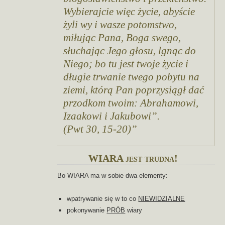
Wybierajcie więc życie, abyście
żyli wy i wasze potomstwo,
miłując Pana, Boga swego,
słuchając Jego głosu, lgnąc do
Niego; bo tu jest twoje życie i
długie trwanie twego pobytu na
ziemi, którą Pan poprzysiągł dać
przodkom twoim: Abrahamowi,
Izaakowi i Jakubowi”.
(Pwt 30, 15-20)
WIARA jest trudna!
Bo WIARA ma w sobie dwa elementy:
wpatrywanie się w to co
NIEWIDZIALNE
pokonywanie
PRÓB
wiary