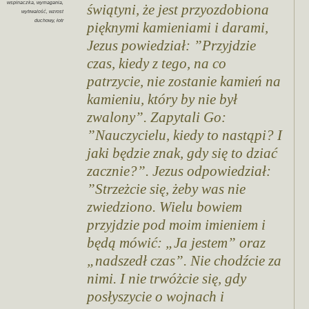
wspinaczka
,
wymagania
,
świątyni, że jest przyozdobiona
wytrwalość
,
wzrost
duchowy
,
łotr
pięknymi kamieniami i darami,
Jezus powiedział: ”Przyjdzie
czas, kiedy z tego, na co
patrzycie, nie zostanie kamień na
kamieniu, który by nie był
zwalony”. Zapytali Go:
”Nauczycielu, kiedy to nastąpi? I
jaki będzie znak, gdy się to dziać
zacznie?”. Jezus odpowiedział:
”Strzeżcie się, żeby was nie
zwiedziono. Wielu bowiem
przyjdzie pod moim imieniem i
będą mówić: „Ja jestem” oraz
„nadszedł czas”. Nie chodźcie za
nimi. I nie trwóżcie się, gdy
posłyszycie o wojnach i