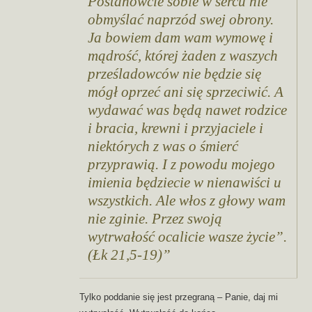
Postanówcie sobie w sercu nie
obmyślać naprzód swej obrony.
Ja bowiem dam wam wymowę i
mądrość, której żaden z waszych
prześladowców nie będzie się
mógł oprzeć ani się sprzeciwić. A
wydawać was będą nawet rodzice
i bracia, krewni i przyjaciele i
niektórych z was o śmierć
przyprawią. I z powodu mojego
imienia będziecie w nienawiści u
wszystkich. Ale włos z głowy wam
nie zginie. Przez swoją
wytrwałość ocalicie wasze życie”.
(Łk 21,5-19)
Tylko poddanie się jest przegraną – Panie, daj mi