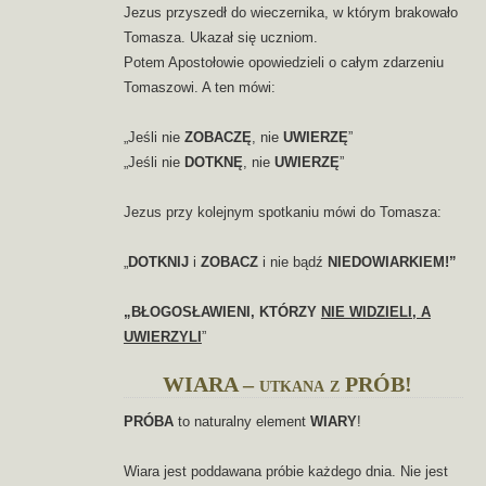
Jezus przyszedł do wieczernika, w którym brakowało
Tomasza. Ukazał się uczniom.
Potem Apostołowie opowiedzieli o całym zdarzeniu
Tomaszowi. A ten mówi:
„Jeśli nie
ZOBACZĘ
, nie
UWIERZĘ
”
„Jeśli nie
DOTKNĘ
, nie
UWIERZĘ
”
Jezus przy kolejnym spotkaniu mówi do Tomasza:
„
DOTKNIJ
i
ZOBACZ
i nie bądź
NIEDOWIARKIEM!”
„BŁOGOSŁAWIENI, KTÓRZY
NIE WIDZIELI, A
UWIERZYLI
”
WIARA – utkana z PRÓB!
PRÓBA
to naturalny element
WIARY
!
Wiara jest poddawana próbie każdego dnia. Nie jest