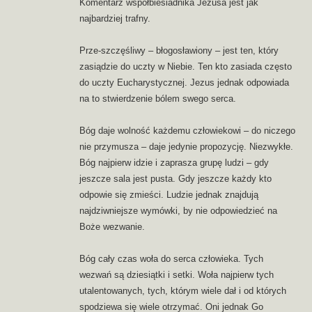
Komentarz współbiesiadnika Jezusa jest jak
najbardziej trafny.
Prze-szczęśliwy – błogosławiony – jest ten, który
zasiądzie do uczty w Niebie. Ten kto zasiada często
do uczty Eucharystycznej. Jezus jednak odpowiada
na to stwierdzenie bólem swego serca.
Bóg daje wolność każdemu człowiekowi – do niczego
nie przymusza – daje jedynie propozycję. Niezwykłe.
Bóg najpierw idzie i zaprasza grupę ludzi – gdy
jeszcze sala jest pusta. Gdy jeszcze każdy kto
odpowie się zmieści. Ludzie jednak znajdują
najdziwniejsze wymówki, by nie odpowiedzieć na
Boże wezwanie.
Bóg cały czas woła do serca człowieka. Tych
wezwań są dziesiątki i setki. Woła najpierw tych
utalentowanych, tych, którym wiele dał i od których
spodziewa się wiele otrzymać. Oni jednak Go