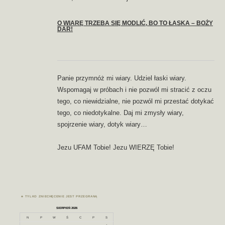
O WIARĘ TRZEBA SIĘ MODLIĆ, BO TO ŁASKA – BOŻY
DAR!
Panie przymnóż mi wiary. Udziel łaski wiary.
Wspomagaj w próbach i nie pozwól mi stracić z oczu
tego, co niewidzialne, nie pozwól mi przestać dotykać
tego, co niedotykalne. Daj mi zmysły wiary,
spojrzenie wiary, dotyk wiary…
Jezu UFAM Tobie! Jezu WIERZĘ Tobie!
TYLKO ZNIECHĘCENIE JEST PRZEGRANĄ
SIERPIEŃ 2026
N
P
W
Ś
C
P
S