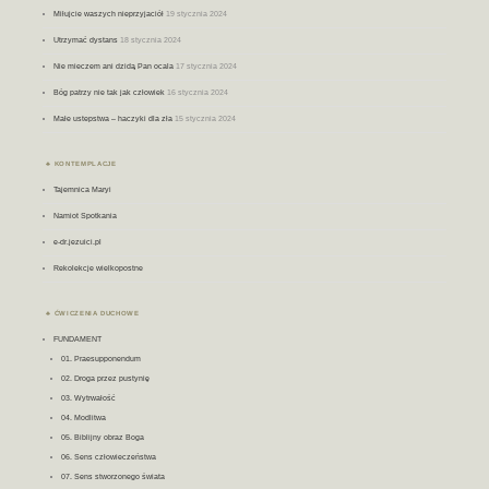
Miłujcie waszych nieprzyjaciół
19 stycznia 2024
Utrzymać dystans
18 stycznia 2024
Nie mieczem ani dzidą Pan ocala
17 stycznia 2024
Bóg patrzy nie tak jak człowiek
16 stycznia 2024
Małe ustepstwa – haczyki dla zła
15 stycznia 2024
KONTEMPLACJE
Tajemnica Maryi
Namiot Spotkania
e-dr.jezuici.pl
Rekolekcje wielkopostne
ĆWICZENIA DUCHOWE
FUNDAMENT
01. Praesupponendum
02. Droga przez pustynię
03. Wytrwałość
04. Modlitwa
05. Biblijny obraz Boga
06. Sens człowieczeństwa
07. Sens stworzonego świata