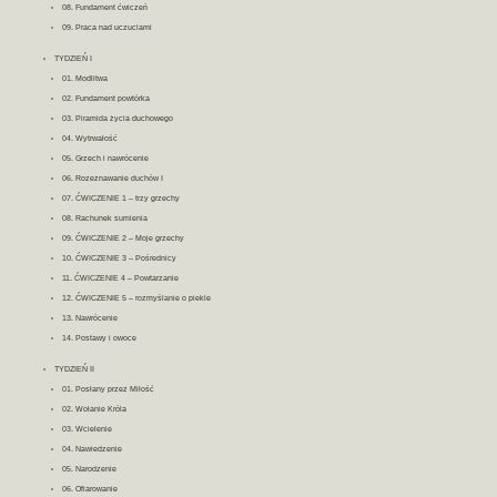
08. Fundament ćwiczeń
09. Praca nad uczuciami
TYDZIEŃ I
01. Modlitwa
02. Fundament powtórka
03. Piramida życia duchowego
04. Wytrwałość
05. Grzech i nawrócenie
06. Rozeznawanie duchów I
07. ĆWICZENIE 1 – trzy grzechy
08. Rachunek sumienia
09. ĆWICZENIE 2 – Moje grzechy
10. ĆWICZENIE 3 – Pośrednicy
11. ĆWICZENIE 4 – Powtarzanie
12. ĆWICZENIE 5 – rozmyślanie o piekle
13. Nawrócenie
14. Postawy i owoce
TYDZIEŃ II
01. Posłany przez Miłość
02. Wołanie Króla
03. Wcielenie
04. Nawiedzenie
05. Narodzenie
06. Ofiarowanie