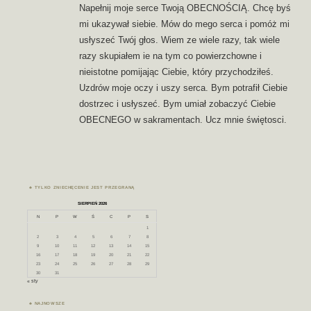
Napełnij moje serce Twoją OBECNOŚCIĄ. Chcę byś
mi ukazywał siebie. Mów do mego serca i pomóż mi
usłyszeć Twój głos. Wiem ze wiele razy, tak wiele
razy skupiałem ie na tym co powierzchowne i
nieistotne pomijając Ciebie, który przychodziłeś.
Uzdrów moje oczy i uszy serca. Bym potrafił Ciebie
dostrzec i usłyszeć. Bym umiał zobaczyć Ciebie
OBECNEGO w sakramentach. Ucz mnie świętosci.
TYLKO ZNIECHĘCENIE JEST PRZEGRANĄ
SIERPIEŃ 2026
N
P
W
Ś
C
P
S
1
2
3
4
5
6
7
8
9
10
11
12
13
14
15
16
17
18
19
20
21
22
23
24
25
26
27
28
29
30
31
« sty
NAJNOWSZE