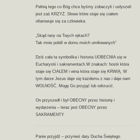
Pełnią tego co Bóg chce byśmy zobaczyli i usłyszeli
jest zaś KRZYŻ. Słowo które staje się ciałem
ofiarowuje się za człowieka:
„Skąd rany na Twych rękach?
Tak mnie pobili w domu moich umiłowanych”
Dziś cała ta symbolika i historia UOBECNIA się w
Eucharystii i sakramentach.W znakach: hostii która
staje się CIAŁEM i wina która staje się KRWIĄ. W
tym darze Jezus daje się każdemu z nas i daje nam
WOLNOŚĆ. Mogę Go przyjąć lub odrzucić.
On przyszedł i był OBECNY przez historię i
wydarzenia – teraz jest OBECNY przez
SAKRAMENTY.
Panie przyjdź – przynieś dary Ducha Świętego.