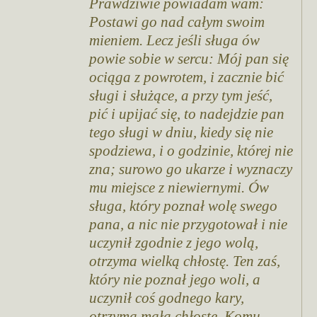
Prawdziwie powiadam wam:
Postawi go nad całym swoim
mieniem. Lecz jeśli sługa ów
powie sobie w sercu: Mój pan się
ociąga z powrotem, i zacznie bić
sługi i służące, a przy tym jeść,
pić i upijać się, to nadejdzie pan
tego sługi w dniu, kiedy się nie
spodziewa, i o godzinie, której nie
zna; surowo go ukarze i wyznaczy
mu miejsce z niewiernymi. Ów
sługa, który poznał wolę swego
pana, a nic nie przygotował i nie
uczynił zgodnie z jego wolą,
otrzyma wielką chłostę. Ten zaś,
który nie poznał jego woli, a
uczynił coś godnego kary,
otrzyma małą chłostę. Komu