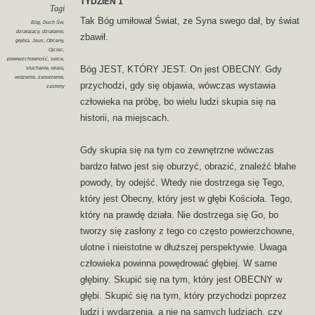
TYDZIEŃ 1
Tagi
Tak Bóg umiłował Świat, ze Syna swego dał, by świat
Bóg
,
Duch Św
,
działajacy
,
działanie
,
zbawił.
głębia
,
Jeus
,
Obceny
,
Ojciec
,
powierzchowność
,
serce
,
Bóg JEST, KTÓRY JEST. On jest OBECNY. Gdy
słuchanie
,
wiara
,
widzenie
,
zanurzenie
,
przychodzi, gdy się objawia, wówczas wystawia
zasłony
człowieka na próbę, bo wielu ludzi skupia się na
historii, na miejscach.
Gdy skupia się na tym co zewnętrzne wówczas
bardzo łatwo jest się oburzyć, obrazić, znaleźć błahe
powody, by odejść. Wtedy nie dostrzega się Tego,
który jest Obecny, który jest w głębi Kościoła. Tego,
który na prawdę działa. Nie dostrzega się Go, bo
tworzy się zasłony z tego co często powierzchowne,
ulotne i nieistotne w dłuższej perspektywie. Uwaga
człowieka powinna powędrować głębiej. W same
głębiny. Skupić się na tym, który jest OBECNY w
głębi. Skupić się na tym, który przychodzi poprzez
ludzi i wydarzenia, a nie na samych ludziach, czy