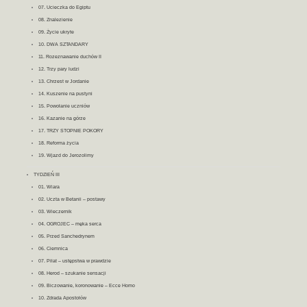
07. Ucieczka do Egiptu
08. Znalezienie
09. Życie ukryte
10. DWA SZTANDARY
11. Rozeznawanie duchów II
12. Trzy pary ludzi
13. Chrzest w Jordanie
14. Kuszenie na pustyni
15. Powołanie uczniów
16. Kazanie na górze
17. TRZY STOPNIE POKORY
18. Reforma życia
19. Wjazd do Jerozolimy
TYDZIEŃ III
01. Wiara
02. Uczta w Betanii – postawy
03. Wieczernik
04. OGROJEC – męka serca
05. Przed Sanchedrynem
06. Ciemnica
07. Piłat – ustępstwa w prawdzie
08. Herod – szukanie sensacji
09. Biczowanie, koronowanie – Ecce Homo
10. Zdrada Apostołów