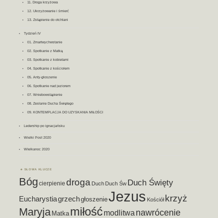
11. Droga krzyżowa
12. Ukrzyżowanie i śmierć
13. Zstąpienie do otchłani
Tydzień IV
01. Zmartwychwstanie
02. Spotkanie z Matką
03. Spotkanie z kobietami
04. Spotkanie z kościołem
05. Anty-głoszenie
06. Spotkanie nad jeziorem
07. Wniebowstąpienie
08. Zesłanie Ducha Świętego
09. KONTEMPLACJA DO UZYSKANIA MIŁOŚCI
Ledership po ignacjańsku
Wielki Post 2020
WIelkanoc 2020
SŁOWA KLUCZE
Bóg
droga
Duch Święty
cierpienie
Duch
Duch Św
Jezus
krzyż
Eucharystia
grzech
głoszenie
Kościół
miłość
Maryja
nawrócenie
modlitwa
Matka