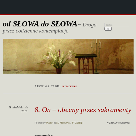
od SŁOWA do SŁOWA
~ Droga
Szukaj:
przez codzienne kontemplacje
ARCHIWA TAGU:
WIDZENIE
11
niedziela
sie
8. On – obecny przez sakramenty
2019
Posted
by
Marek
in
01. Modlitwa
,
TYDZIEŃ I
≈
Zostaw komentarz