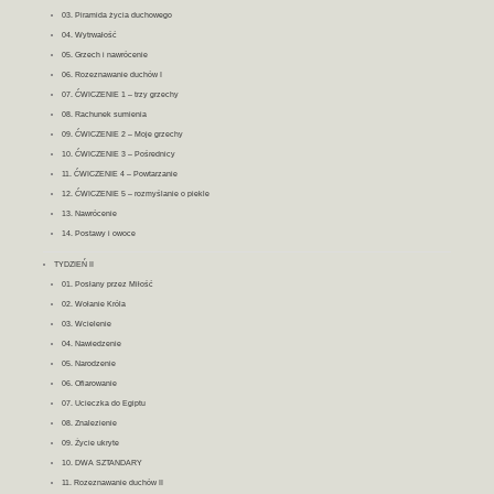
03. Piramida życia duchowego
04. Wytrwałość
05. Grzech i nawrócenie
06. Rozeznawanie duchów I
07. ĆWICZENIE 1 – trzy grzechy
08. Rachunek sumienia
09. ĆWICZENIE 2 – Moje grzechy
10. ĆWICZENIE 3 – Pośrednicy
11. ĆWICZENIE 4 – Powtarzanie
12. ĆWICZENIE 5 – rozmyślanie o piekle
13. Nawrócenie
14. Postawy i owoce
TYDZIEŃ II
01. Posłany przez Miłość
02. Wołanie Króla
03. Wcielenie
04. Nawiedzenie
05. Narodzenie
06. Ofiarowanie
07. Ucieczka do Egiptu
08. Znalezienie
09. Życie ukryte
10. DWA SZTANDARY
11. Rozeznawanie duchów II