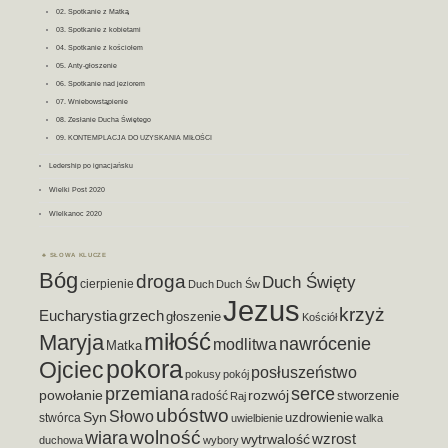
02. Spotkanie z Matką
03. Spotkanie z kobietami
04. Spotkanie z kościołem
05. Anty-głoszenie
06. Spotkanie nad jeziorem
07. Wniebowstąpienie
08. Zesłanie Ducha Świętego
09. KONTEMPLACJA DO UZYSKANIA MIŁOŚCI
Ledership po ignacjańsku
Wielki Post 2020
WIelkanoc 2020
SŁOWA KLUCZE
Bóg
droga
Duch Święty
cierpienie
Duch
Duch Św
Jezus
krzyż
Eucharystia
grzech
głoszenie
Kościół
miłość
Maryja
nawrócenie
modlitwa
Matka
pokora
Ojciec
posłuszeństwo
pokusy
pokój
przemiana
serce
powołanie
rozwój
stworzenie
radość
Raj
ubóstwo
Słowo
Syn
stwórca
uzdrowienie
uwielbienie
walka
wiara
wolność
wzrost
wytrwalość
duchowa
wybory