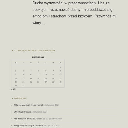
Ducha wytrwałości w przeciwnościach. Ucz ze
spokojem rozeznawać duchy i nie poddawać się
emocjom i strachowi przed krzyżem. Przymnóż mi
wiary…
TYLKO ZNIECHĘCENIE JEST PRZEGRANĄ
SIERPIEŃ 2026
N
P
W
Ś
C
P
S
1
2
3
4
5
6
7
8
9
10
11
12
13
14
15
16
17
18
19
20
21
22
23
24
25
26
27
28
29
30
31
« sty
NAJNOWSZE
Miłujcie waszych nieprzyjaciół
19 stycznia 2024
Utrzymać dystans
18 stycznia 2024
Nie mieczem ani dzidą Pan ocala
17 stycznia 2024
Bóg patrzy nie tak jak człowiek
16 stycznia 2024