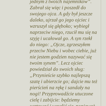
jednym z twoich najemników”.
Zabrał się więc i poszedł do
swojego ojca. A gdy był jeszcze
daleko, ujrzał go jego ojciec i
wzruszył się głęboko; wybiegł
naprzeciw niego, rzucił mu się na
szyję i ucałował go. A syn rzekł
do niego: „Ojcze, zgrzeszyłem
przeciw Niebu i wobec ciebie, już
nie jestem godzien nazywać się
twoim synem”. Lecz ojciec
powiedział do swoich sług:
„Przynieście szybko najlepszą
szatę i ubierzcie go; dajcie mu też
pierścień na rękę i sandały na
nogi! Przyprowadźcie utuczone
cielę i zabijcie: będziemy