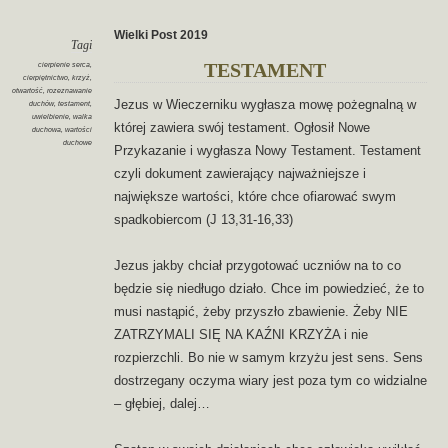
Wielki Post 2019
Tagi
cierpienie serca
,
TESTAMENT
cierpiętnictwo
,
krzyż
,
otwartość
,
rozeznawanie
Jezus w Wieczerniku wygłasza mowę pożegnalną w
duchów
,
testament
,
uwielbienie
,
walka
której zawiera swój testament. Ogłosił Nowe
duchowa
,
wartości
duchowe
Przykazanie i wygłasza Nowy Testament. Testament
czyli dokument zawierający najważniejsze i
największe wartości, które chce ofiarować swym
spadkobiercom (J 13,31-16,33)
Jezus jakby chciał przygotować uczniów na to co
będzie się niedługo działo. Chce im powiedzieć, że to
musi nastąpić, żeby przyszło zbawienie. Żeby NIE
ZATRZYMALI SIĘ NA KAŹNI KRZYŻA i nie
rozpierzchli. Bo nie w samym krzyżu jest sens. Sens
dostrzegany oczyma wiary jest poza tym co widzialne
– głębiej, dalej…