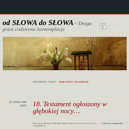
od SŁOWA do SŁOWA
~ Droga
Szukaj:
przez codzienne kontemplacje
ARCHIWA TAGU:
WARTOŚCI DUCHOWE
23
sobota
mar
18. Testament ogłoszony w
2019
głębokiej nocy…
Posted
by
Marek
in
03. Wieczernik
,
Rekolekcje wielkopostne
,
≈
Zostaw komentarz
TYDZIEŃ III