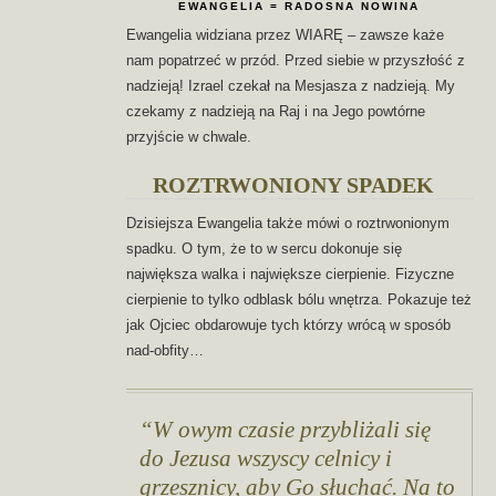
EWANGELIA = RADOSNA NOWINA
Ewangelia widziana przez WIARĘ – zawsze każe
nam popatrzeć w przód. Przed siebie w przyszłość z
nadzieją! Izrael czekał na Mesjasza z nadzieją. My
czekamy z nadzieją na Raj i na Jego powtórne
przyjście w chwale.
ROZTRWONIONY SPADEK
Dzisiejsza Ewangelia także mówi o roztrwonionym
spadku. O tym, że to w sercu dokonuje się
największa walka i największe cierpienie. Fizyczne
cierpienie to tylko odblask bólu wnętrza. Pokazuje też
jak Ojciec obdarowuje tych którzy wrócą w sposób
nad-obfity…
W owym czasie przybliżali się
do Jezusa wszyscy celnicy i
grzesznicy, aby Go słuchać. Na to