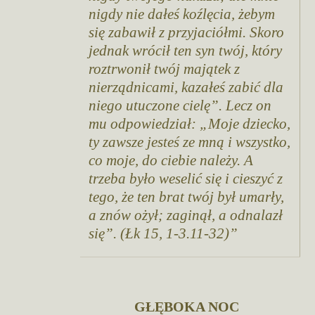
nigdy nie dałeś koźlęcia, żebym
się zabawił z przyjaciółmi. Skoro
jednak wrócił ten syn twój, który
roztrwonił twój majątek z
nierządnicami, kazałeś zabić dla
niego utuczone cielę”. Lecz on
mu odpowiedział: „Moje dziecko,
ty zawsze jesteś ze mną i wszystko,
co moje, do ciebie należy. A
trzeba było weselić się i cieszyć z
tego, że ten brat twój był umarły,
a znów ożył; zaginął, a odnalazł
się”. (Łk 15, 1-3.11-32)
GŁĘBOKA NOC