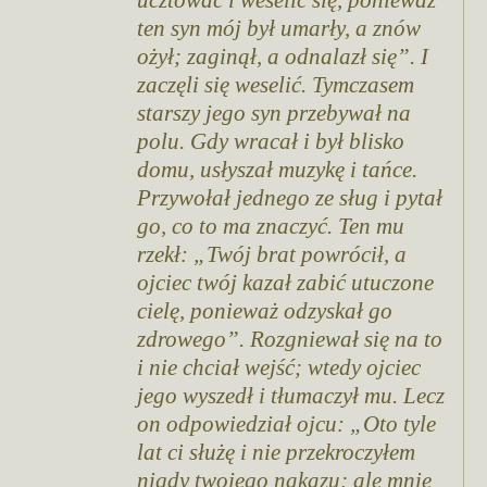
ucztować i weselić się, ponieważ
ten syn mój był umarły, a znów
ożył; zaginął, a odnalazł się”. I
zaczęli się weselić. Tymczasem
starszy jego syn przebywał na
polu. Gdy wracał i był blisko
domu, usłyszał muzykę i tańce.
Przywołał jednego ze sług i pytał
go, co to ma znaczyć. Ten mu
rzekł: „Twój brat powrócił, a
ojciec twój kazał zabić utuczone
cielę, ponieważ odzyskał go
zdrowego”. Rozgniewał się na to
i nie chciał wejść; wtedy ojciec
jego wyszedł i tłumaczył mu. Lecz
on odpowiedział ojcu: „Oto tyle
lat ci służę i nie przekroczyłem
nigdy twojego nakazu; ale mnie