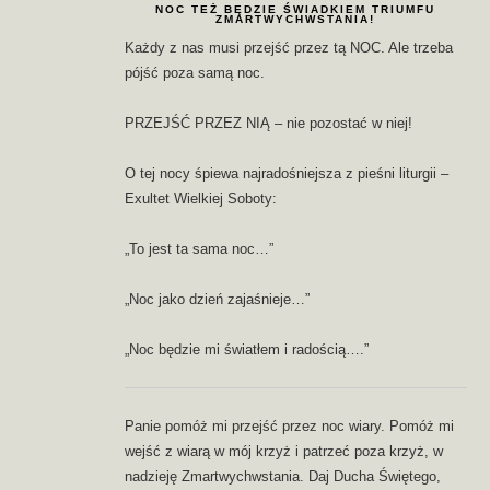
NOC TEŻ BĘDZIE ŚWIADKIEM TRIUMFU
ZMARTWYCHWSTANIA!
Każdy z nas musi przejść przez tą NOC. Ale trzeba
pójść poza samą noc.
PRZEJŚĆ PRZEZ NIĄ – nie pozostać w niej!
O tej nocy śpiewa najradośniejsza z pieśni liturgii –
Exultet Wielkiej Soboty:
„To jest ta sama noc…”
„Noc jako dzień zajaśnieje…”
„Noc będzie mi światłem i radością….”
Panie pomóż mi przejść przez noc wiary. Pomóż mi
wejść z wiarą w mój krzyż i patrzeć poza krzyż, w
nadzieję Zmartwychwstania. Daj Ducha Świętego,