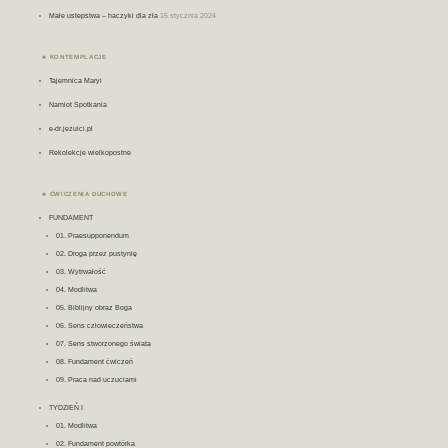
Małe ustepstwa – haczyki dla zła
15 stycznia 2024
KONTEMPLACJE
Tajemnica Maryi
Namiot Spotkania
e-dr.jezuici.pl
Rekolekcje wielkopostne
ĆWICZENIA DUCHOWE
FUNDAMENT
01. Praesupponendum
02. Droga przez pustynię
03. Wytrwałość
04. Modlitwa
05. Biblijny obraz Boga
06. Sens człowieczeństwa
07. Sens stworzonego świata
08. Fundament ćwiczeń
09. Praca nad uczuciami
TYDZIEŃ I
01. Modlitwa
02. Fundament powtórka