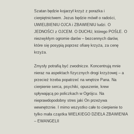
Szatan będzie kojarzył krzyż z porażka i
cierpiętnictwem. Jezus będzie mówił o radości,
UWIELBIENIU OJCA i ZBAWIENIU ludzi. O
JEDNOŚCI z OJCEM. O DUCHU, którego POŚLE. O
niezwykłym ogromie darów – bezcennych darów,
które się posypią poprzez ofiarę krzyża, za cenę
krzyża.
Zmysły potrafią być zwodnicze. Koncentrują mnie
nieraz na aspektach fizycznych drogi krzyżowej – a
przecież trzeba popatrzeć na wnętrze Pana. Na
cierpienie serca, psychiki, opuszenie, krew
spływającą po policzkach w Ogrójcu. Na
nieprawdopodobny stres jaki On przeżywa
wewnętrznie. I mimo wszystko całe to cierpienie to
tylko mała cząstka WIELKIEGO DZIEŁA ZBAWIENIA
– EWANGELII