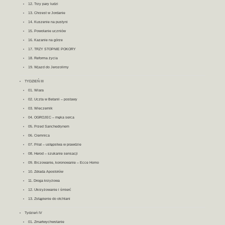
12. Trzy pary ludzi
13. Chrzest w Jordanie
14. Kuszenie na pustyni
15. Powołanie uczniów
16. Kazanie na górze
17. TRZY STOPNIE POKORY
18. Reforma życia
19. Wjazd do Jerozolimy
TYDZIEŃ III
01. Wiara
02. Uczta w Betanii – postawy
03. Wieczernik
04. OGROJEC – męka serca
05. Przed Sanchedrynem
06. Ciemnica
07. Piłat – ustępstwa w prawdzie
08. Herod – szukanie sensacji
09. Biczowanie, koronowanie – Ecce Homo
10. Zdrada Apostołów
11. Droga krzyżowa
12. Ukrzyżowanie i śmierć
13. Zstąpienie do otchłani
Tydzień IV
01. Zmartwychwstanie