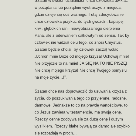
Szatan w swoich działaniach chce człowieka uwikłać
w pożądania lub porządnie wystraszyć z miejsca,
gdzie dzieje się coś ważnego. Tutaj zdecydowanie
chce człowieka przykuć do tych gwoździ, kapiącej
krwi, głębokich ran i niewyobrażalnego cierpienia
Pana, ale z oderwaniem całkowitym od sensu. Tak by
człowiek nie widział celu tego, co znosi Chrystus.
Szatan będzie chciał, by człowiek zaczął wołać:
„Uchroń mnie Boże od mojego krzyża! Uchowaj mnie!
Nie przyjdzie to na mnie! JA SIĘ NA TO NIE PISZĘ!
Nie chcę mojego krzyża! Nie chcę Twojego pomysłu
na moje życie…!”.
Szatan chce nas doprowadzić do usuwania krzyża z
życia, do poszukiwania tego co przyjemne, radosne,
darmowe. Jednakże to co na prawdę wartościowe, to
co Jezus zawiera w testamencie, ma swoją cenę.
Rzeczy cenne zdobywa się za dużą cenę i dużym
wysiłkiem. Rzeczy błahe bywają za darmo ale szybko
się rozpadają w proch…