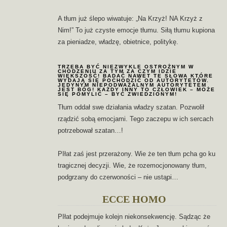
A tłum już ślepo wiwatuje: „Na Krzyż! NA Krzyż z
Nim!” To już czyste emocje tłumu. Siłą tłumu kupiona
za pieniadze, władzę, obietnice, politykę.
TRZEBA BYĆ NIEZWYKLE OSTROŻNYM W
CHODZENIU ZA TYM ZA CZYM IDZIE
WIĘKSZOŚĆ! BADAĆ NAWET TE SŁOWA KTÓRE
WYDAJĄ SIĘ POCHODZIĆ OD AUTORYTETÓW.
JEDYNYM NIEPODWAŻALNYM AUTORYTETEM
JEST BÓG! KAŻDY INNY TO CZŁOWIEK – MOŻE
SIĘ POMYLIĆ – BYĆ ZWIEDZIONYM!
Tłum oddał swe działania władzy szatan. Pozwolił
rządzić sobą emocjami. Tego zaczepu w ich sercach
potrzebował szatan…!
PIłat zaś jest przerażony. Wie że ten tłum pcha go ku
tragicznej decyzji. Wie, że rozemocjonowany tłum,
podgrzany do czerwoności – nie ustąpi…
ECCE HOMO
PIłat podejmuje kolejn niekonsekwencję. Sądząc że