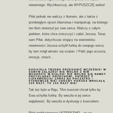
niewinnego. Wychłoszczę, ale WYPUSZCZĘ wolno!
Piłat jednak nie walczy z tłumem, ale z także z
przebiegłym ojcem kłamstwa i manipulcaji, na którego
ten tłum otworzył już swe serca. Walczy z całym
piekłem, które chce zniszczyć i zabić Jezusa. Teraz
sam Piłat, dotychczas stojący na stanowisku
niewinności Jezusa uchylił furtkę do swojego serca,
by tam mógł wkraśc się szatan. I Palić jego uczucia,
emocje, strach…
KUSICIELA TRZEBA PRZEGONIĆ WCZEŚNIE! W
SAMYM ZALĄŻKU! NIE WOLNO Z NIM
WCHODZIĆ W DIALOG! NIE WOLNO SIĘ NAWET
PRZYGLĄDAĆ GRZECHOWI, PATRZEĆ Z
CIEKAWOŚCIĄ! ZARAZ NA POCZĄTKU –
STANOWCZE NIE! CHOĆBY POKUSA WRACAŁĄ
100 RAZY, TO 100 RAZY NIE!
Tak też było w Raju. TAm kusiciel chciał tylko by
Ewa uchyliła furtkę. By weszła w jej serce
wątpliwość. By weszła w dyskusję z kusicielem.
Piłat zrobił pierwsze USTĘPSTWO – na co