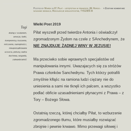
Posted
by
Marek
in
07. Piłat - ustępstwa w prawdzie
,
08. Herod -
≈
Zostaw komentarz
szukanie sensacji
,
Rekolekcje wielkopostne
,
TYDZIEŃ III
Wielki Post 2019
Tagi
Piłat wyszedł przed twierdze Antonia i oświadczył
dialog z szatanem
,
emocje
,
furtki
,
zgromadzonym Żydom na czele z SAnchedrynem, że
kompromisy
,
kuszenie
,
milczenie
,
namiętności
,
NIE ZNAJDUJE ŻADNEJ WINY W JEZUSIE!
nieuporządkowane
uczucia
,
pokusy
,
walka
duchowa
,
wzgarda
,
Ma przeciwko sobie wprawnych specjalistów od
zatwardziałość
manipulowania innymi. Uwazajacych się za stróżów
Prawa członków Sanchedrynu. Tych którzy potrafili
zmyślnie klłąśc na ramiona ludzi ciężary nie do
uniesienia a sami nie tknęli ich palcem, a wszystko
podlać obficie uzasadnieniami płynacymi z Prawa – z
Tory – Bożego Słowa.
Ostatnią rzeczą, której chciałby Piłat, to wzburzenie
zgromadzonego tłumu, które musiałby rozwiązać
zbrojnie i pewnie krwawo. Mimo przewagi siłowej i