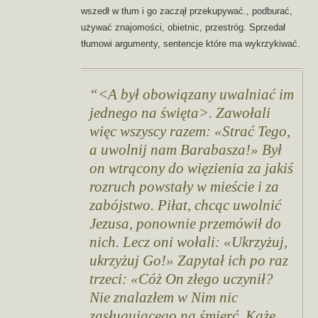
wszedł w tłum i go zaczął przekupywać., podburać,
używać znajomości, obietnic, przestróg. Sprzedał
tłumowi argumenty, sentencje które ma wykrzykiwać.
<A był obowiązany uwalniać im
jednego na święta>. Zawołali
więc wszyscy razem: «Strać Tego,
a uwolnij nam Barabasza!» Był
on wtrącony do więzienia za jakiś
rozruch powstały w mieście i za
zabójstwo.
Piłat, chcąc uwolnić
Jezusa, ponownie przemówił do
nich. Lecz oni wołali: «Ukrzyżuj,
ukrzyżuj Go!» Zapytał ich po raz
trzeci: «Cóż On złego uczynił?
Nie znalazłem w Nim nic
zasługującego na śmierć. Każę