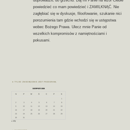
doprowadzić do grzechu. Daj mi Panie na wzór Ciebie
powiedzieć co mam powiedzieć i ZAMILKNĄĆ. Nie
zagłębiać się w dyskusje, filoofowanie, szukanie nici
porozumienia tam gdzie wchodzi się w ustępstwa
wobec Bożego Prawa. Ulecz mnie Panie od
wszelkich kompromisów z namiętnościami i
pokusami.
TYLKO ZNIECHĘCENIE JEST PRZEGRANĄ
SIERPIEŃ 2026
N
P
W
Ś
C
P
S
1
2
3
4
5
6
7
8
9
10
11
12
13
14
15
16
17
18
19
20
21
22
23
24
25
26
27
28
29
30
31
« sty