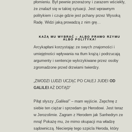
płomieniu. Był pewnie przerażony i zarazem wściekły,
że znalazł się w takiej sytuacji. Jest wprawnym
politykiem i czuje gdzie jest pchany przez Wysoką
Radę. Widzi jaką prowadzą z nim grę…
KAŻĄ MU WYBRAĆ – ALBO PRAWO RZYMU
ALBO POLITYKA!
Arcykapłani korzystając ze swych znajomości i
umiejętności wpływania na tłum krążą i podrzucają
argumenty i sentencje wykrzykiwane przez osoby
zgromadzone przed drzwiami twierdzy.
„ZWODZI LUDZI UCZĄC PO CAŁEJ JUDEI
OD
GALILEI
AŻ DOTĄD”
Piłąt słyszy „Galilea!” – mam wyjście. Zepchnę z
siebie ten ciężar i sprzedam go Herodowi. Jest teraz
w Jerozolimie. Zagram z Herodem jak Sanhedryn ze
mną! Pokażę mu, że mimo okupacji ma władzę
sądowniczą. Niecierpię tego szpicla Heroda, który