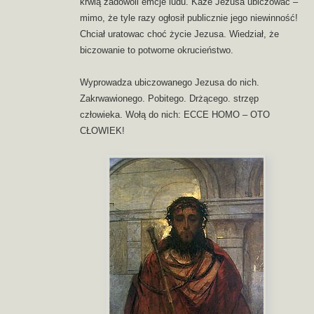
krwią zadowoli emcje ludu. Każe Jezusa ubiczować –
mimo, że tyle razy ogłosił publicznie jego niewinność!
Chciał uratowac choć życie Jezusa. Wiedział, że
biczowanie to potworne okrucieństwo.
Wyprowadza ubiczowanego Jezusa do nich.
Zakrwawionego. Pobitego. Drżącego. strzęp
człowieka. Wołą do nich: ECCE HOMO – OTO
CŁOWIEK!