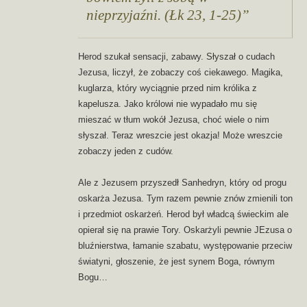
nieprzyjaźni. (Łk 23, 1-25)
Herod szukał sensacji, zabawy. Słyszał o cudach
Jezusa, liczył, że zobaczy coś ciekawego. Magika,
kuglarza, który wyciągnie przed nim królika z
kapelusza. Jako królowi nie wypadało mu się
mieszać w tłum wokół Jezusa, choć wiele o nim
słyszał. Teraz wreszcie jest okazja! Może wreszcie
zobaczy jeden z cudów.
Ale z Jezusem przyszedł Sanhedryn, który od progu
oskarża Jezusa. Tym razem pewnie znów zmienili ton
i przedmiot oskarżeń. Herod był władcą świeckim ale
opierał się na prawie Tory. Oskarżyli pewnie JEzusa o
bluźnierstwa, łamanie szabatu, występowanie przeciw
światyni, głoszenie, że jest synem Boga, równym
Bogu…