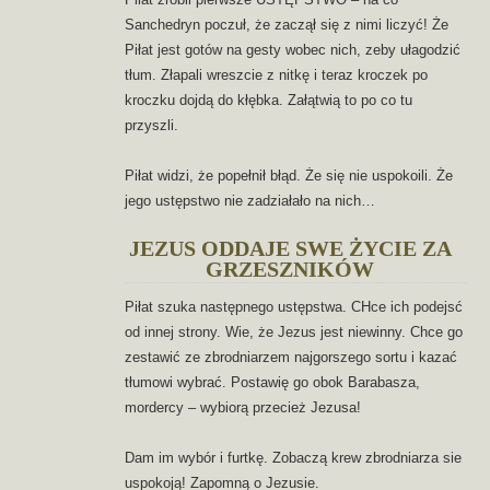
Sanchedryn poczuł, że zaczął się z nimi liczyć! Że
Piłat jest gotów na gesty wobec nich, zeby ułagodzić
tłum. Złapali wreszcie z nitkę i teraz kroczek po
kroczku dojdą do kłębka. Załątwią to po co tu
przyszli.
Piłat widzi, że popełnił błąd. Że się nie uspokoili. Że
jego ustępstwo nie zadziałało na nich…
JEZUS ODDAJE SWE ŻYCIE ZA
GRZESZNIKÓW
Piłat szuka następnego ustępstwa. CHce ich podejsć
od innej strony. Wie, że Jezus jest niewinny. Chce go
zestawić ze zbrodniarzem najgorszego sortu i kazać
tłumowi wybrać. Postawię go obok Barabasza,
mordercy – wybiorą przecież Jezusa!
Dam im wybór i furtkę. Zobaczą krew zbrodniarza sie
uspokoją! Zapomną o Jezusie.