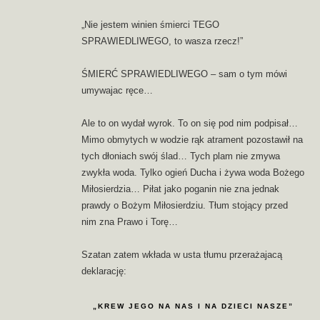
„Nie jestem winien śmierci TEGO
SPRAWIEDLIWEGO, to wasza rzecz!”
ŚMIERĆ SPRAWIEDLIWEGO – sam o tym mówi
umywajac ręce…
Ale to on wydał wyrok. To on się pod nim podpisał…
Mimo obmytych w wodzie rąk atrament pozostawił na
tych dłoniach swój ślad… Tych plam nie zmywa
zwykła woda. Tylko ogień Ducha i żywa woda Bożego
Miłosierdzia… Piłat jako poganin nie zna jednak
prawdy o Bożym Miłosierdziu. Tłum stojący przed
nim zna Prawo i Torę…
Szatan zatem wkłada w usta tłumu przerażajacą
deklarację:
„KREW JEGO NA NAS I NA DZIECI NASZE”