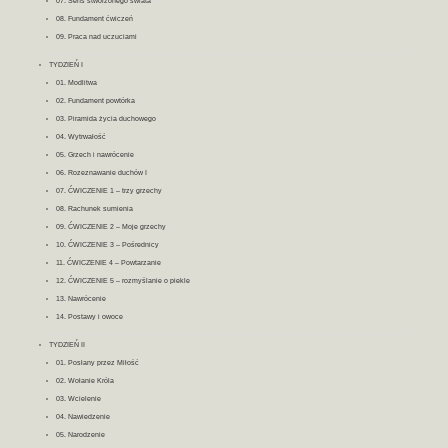
07. Sens stworzonego świata
08. Fundament ćwiczeń
09. Praca nad uczuciami
TYDZIEŃ I
01. Modlitwa
02. Fundament powtórka
03. Piramida życia duchowego
04. Wytrwałość
05. Grzech i nawrócenie
06. Rozeznawanie duchów I
07. ĆWICZENIE 1 – trzy grzechy
08. Rachunek sumienia
09. ĆWICZENIE 2 – Moje grzechy
10. ĆWICZENIE 3 – Pośrednicy
11. ĆWICZENIE 4 – Powtarzanie
12. ĆWICZENIE 5 – rozmyślanie o piekle
13. Nawrócenie
14. Postawy i owoce
TYDZIEŃ II
01. Posłany przez Miłość
02. Wołanie Króla
03. Wcielenie
04. Nawiedzenie
05. Narodzenie