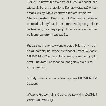
ludzie. To nawet nie zwierzęta! O co im chodzi. Nie
wiedział, że igra z piekłem. Dał się wciągnać w sam
środek wojny Króla Wieków z królem kłamstwa.
NIeba z piekłem. Dwóch armi które walczą ze sobą
od upadku Lucyfera. I tu nie ma trzeciej opcji. Nie ma
pertraktacji, czy negocjacji. Trzeba się opowiedzieć
po jednej ze stron i walczyć…
Przez swe niekonsekwencje serce Piłata chyli się
coraz bardziej na stronę ciemności. Przez wydanie
NIEWINNEGO na brutalną chłostę przyklasną tylko
armii Lucyfera i pokazał że jest gotów się z nimi
sprzymierzyć.
Szósty ostatni raz bezsilnie wyznaje NIEWINNOŚĆ
Jezusa:
„Weźcie Go wy i ukrzyżujcie, bo ja w Nim ŻADNEJ
WINY NIE WIDZĘ!”