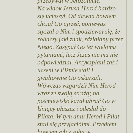
przebywał w Jerozolimie.
Na widok Jezusa Herod bardzo
się ucieszył. Od dawna bowiem
chciał Go ujrzeć, ponieważ
słyszał o Nim i spodziewał się, że
zobaczy jaki znak, zdziałany przez
Niego. Zasypał Go też wieloma
pytaniami, lecz Jezus nic mu nie
odpowiedział. Arcykapłani zaś i
uczeni w Piśmie stali i
gwałtownie Go oskarżali.
Wówczas wzgardził Nim Herod
wraz ze swoją strażą; na
pośmiewisko kazał ubrać Go w
lśniący płaszcz i odesłał do
Piłata. W tym dniu Herod i Piłat
stali się przyjaciółmi. Przedtem
bowiem żyli z sobą w