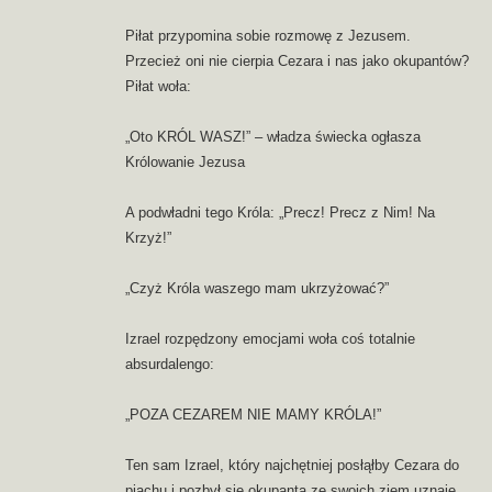
Piłat przypomina sobie rozmowę z Jezusem.
Przecież oni nie cierpia Cezara i nas jako okupantów?
Piłat woła:
„Oto KRÓL WASZ!” – władza świecka ogłasza
Królowanie Jezusa
A podwładni tego Króla: „Precz! Precz z Nim! Na
Krzyż!”
„Czyż Króla waszego mam ukrzyżować?”
Izrael rozpędzony emocjami woła coś totalnie
absurdalengo:
„POZA CEZAREM NIE MAMY KRÓLA!”
Ten sam Izrael, który najchętniej posłąłby Cezara do
piachu i pozbył się okupanta ze swoich ziem uznaje