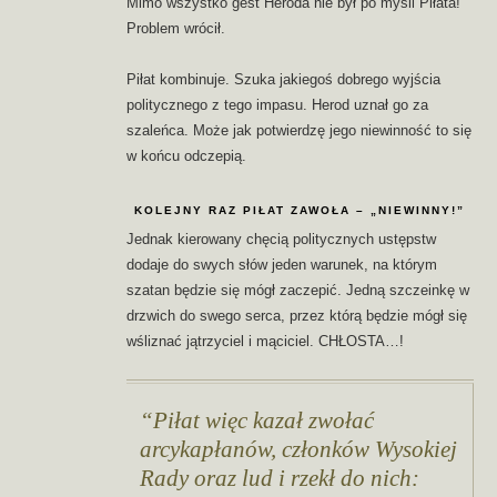
Mimo wszystko gest Heroda nie był po myśli Piłata!
Problem wrócił.
Piłat kombinuje. Szuka jakiegoś dobrego wyjścia
politycznego z tego impasu. Herod uznał go za
szaleńca. Może jak potwierdzę jego niewinność to się
w końcu odczepią.
KOLEJNY RAZ PIŁAT ZAWOŁA – „NIEWINNY!”
Jednak kierowany chęcią politycznych ustępstw
dodaje do swych słów jeden warunek, na którym
szatan będzie się mógł zaczepić. Jedną szczeinkę w
drzwich do swego serca, przez którą będzie mógł się
wśliznać jątrzyciel i mąciciel. CHŁOSTA…!
Piłat więc kazał zwołać
arcykapłanów, członków Wysokiej
Rady oraz lud i rzekł do nich: