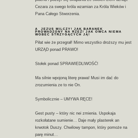
Cezara za swego króla wzamian za Króla Wieków i
Pana Całego Stworzenia.
A JEZUS MILCZY! JAK BARANEK
PROWADZONY NA RZEŹ! JAK OWCA NIEMA
WOBEC STRZYGĄCYCH JĄ!
Piłat wie że przegrał! Mimo wszystko droższy mu jest
URZĄD ponad PRAWO!
Stołek ponad SPRAWIEDLIWOŚĆ!
Ma silnie wpojoną literę prawa! Musi im dać do
zrozumienia ze to nie On.
Symbolicznie – UMYWA RĘCE!
Gest pusty – który nic nei zmienia. Uspokaja
rozkołatane sumienie… Daje mały plasterek an
krwotok Duszy. Chwilowy tampon, który pomoże na
parę minut…