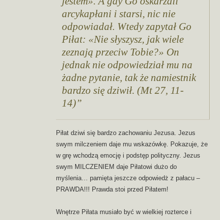
jestem». A gdy Go oskarżali
arcykapłani i starsi, nic nie
odpowiadał. Wtedy zapytał Go
Piłat: «Nie słyszysz, jak wiele
zeznają przeciw Tobie?» On
jednak nie odpowiedział mu na
żadne pytanie, tak że namiestnik
bardzo się dziwił. (Mt 27, 11-
14)
Piłat dziwi się bardzo zachowaniu Jezusa. Jezus
swym milczeniem daje mu wskazówkę. Pokazuje, że
w grę wchodzą emocję i podstęp polityczny. Jezus
swym MILCZENIEM daje Piłatowi dużo do
myślenia… pamięta jeszcze odpowiedż z pałacu –
PRAWDA!!! Prawda stoi przed Piłatem!
Wnętrze Piłata musiało być w wielkiej rozterce i