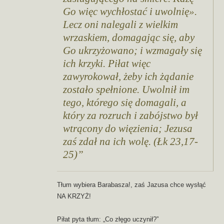
Go więc wychłostać i uwolnię».
Lecz oni nalegali z wielkim
wrzaskiem, domagając się, aby
Go ukrzyżowano; i wzmagały się
ich krzyki. Piłat więc
zawyrokował, żeby ich żądanie
zostało spełnione. Uwolnił im
tego, którego się domagali, a
który za rozruch i zabójstwo był
wtrącony do więzienia; Jezusa
zaś zdał na ich wolę. (Łk 23,17-
25)
Tłum wybiera Barabasza!, zaś Jazusa chce wysłąć
NA KRZYŻ!
Piłat pyta tłum: „Co złęgo uczynił?”