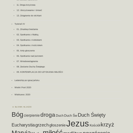
11. Droga krzyżowa
12. Ukrzyżowanie i śmierć
13. Zstąpienie do otchłani
Tydzień IV
01. Zmartwychwstanie
02. Spotkanie z Matką
03. Spotkanie z kobietami
04. Spotkanie z kościołem
05. Anty-głoszenie
06. Spotkanie nad jeziorem
07. Wniebowstąpienie
08. Zesłanie Ducha Świętego
09. KONTEMPLACJA DO UZYSKANIA MIŁOŚCI
Ledership po ignacjańsku
Wielki Post 2020
WIelkanoc 2020
SŁOWA KLUCZE
Bóg
droga
Duch Święty
cierpienie
Duch
Duch Św
Jezus
krzyż
Eucharystia
grzech
głoszenie
Kościół
miłość
Maryja