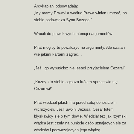
Arcykapłani odpowiadają:
„My mamy Prawo! a według Prawa winien umrzeć, bo
siebie podawał za Syna Bożego!”
Wrócili do prawdziwych intencji i argumentów.
Piłat mógłby tu powalczyć na argumenty. Ale szatan
wie jakimi kartami zagrać…
„Jeśli go wypuścisz nie jesteś przyjacielem Cezara!”
„Każdy kto siebie ogłasza królem sprzeciwia się
Cezarowi!”
Piłat wiedział jakich ma przed sobą donosicieli i
wichrzycieli. Jeśli uwolni Jezusa, Cezar lotem
błyskawicy sie o tym dowie. Wiedział też jak rzymski
włądca jest czuły na punkcie osób uznających się za
władców i podważających jego włądzę.