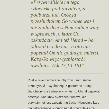
«Przywiedliście mi tego
człowieka pod zarzutem, że
podburza lud. Otóż ja
przesłuchałem Go wobec was i
nie znalazłem w Nim żadnej winy
w sprawach, o które Go
oskarżacie. Ani też Herod – bo
odesłał Go do nas; a oto nie
popełnił On nic godnego śmierci.
Każę Go więc wychłostać i
uwolnię». (Łk 23,13-16)
Piłat w swej politycznej chytrości sam siebie
przechytrzył – wychodząc z gestem w stronę
Sanchedrynu i żądnego krwi tłumu. Chciał uspokoić
nastroje. Dać krew skazańca tłumowi, ale
przynajmneij oszczędzić mu życie. Negocjuje karę
dla oskarżonego, którego uznał przed chwilą za