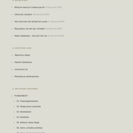
NAJNOWSZE
Miłujcie waszych nieprzyjaciół
19 stycznia 2024
Utrzymać dystans
18 stycznia 2024
Nie mieczem ani dzidą Pan ocala
17 stycznia 2024
Bóg patrzy nie tak jak człowiek
16 stycznia 2024
Małe ustepstwa – haczyki dla zła
15 stycznia 2024
KONTEMPLACJE
Tajemnica Maryi
Namiot Spotkania
e-dr.jezuici.pl
Rekolekcje wielkopostne
ĆWICZENIA DUCHOWE
FUNDAMENT
01. Praesupponendum
02. Droga przez pustynię
03. Wytrwałość
04. Modlitwa
05. Biblijny obraz Boga
06. Sens człowieczeństwa