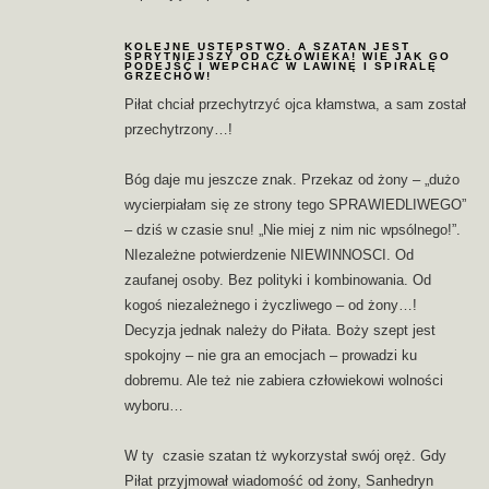
KOLEJNE USTĘPSTWO. A SZATAN JEST
SPRYTNIEJSZY OD CZŁOWIEKA! WIE JAK GO
PODEJŚĆ I WEPCHAĆ W LAWINĘ I SPIRALĘ
GRZECHÓW!
Piłat chciał przechytrzyć ojca kłamstwa, a sam został
przechytrzony…!
Bóg daje mu jeszcze znak. Przekaz od żony – „dużo
wycierpiałam się ze strony tego SPRAWIEDLIWEGO”
– dziś w czasie snu! „Nie miej z nim nic wpsólnego!”.
NIezależne potwierdzenie NIEWINNOSCI. Od
zaufanej osoby. Bez polityki i kombinowania. Od
kogoś niezależnego i życzliwego – od żony…!
Decyzja jednak należy do Piłata. Boży szept jest
spokojny – nie gra an emocjach – prowadzi ku
dobremu. Ale też nie zabiera człowiekowi wolności
wyboru…
W ty czasie szatan tż wykorzystał swój oręż. Gdy
Piłat przyjmował wiadomość od żony, Sanhedryn