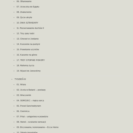
06. Ofiarowanie
07. Ucieczka do Egiptu
08. Znalezienie
09. Życie ukryte
10. DWA SZTANDARY
11. Rozeznawanie duchów II
12. Trzy pary ludzi
13. Chrzest w Jordanie
14. Kuszenie na pustyni
15. Powołanie uczniów
16. Kazanie na górze
17. TRZY STOPNIE POKORY
18. Reforma życia
19. Wjazd do Jerozolimy
TYDZIEŃ III
01. Wiara
02. Uczta w Betanii – postawy
03. Wieczernik
04. OGROJEC – męka serca
05. Przed Sanchedrynem
06. Ciemnica
07. Piłat – ustępstwa w prawdzie
08. Herod – szukanie sensacji
09. Biczowanie, koronowanie – Ecce Homo
10. Zdrada Apostołów