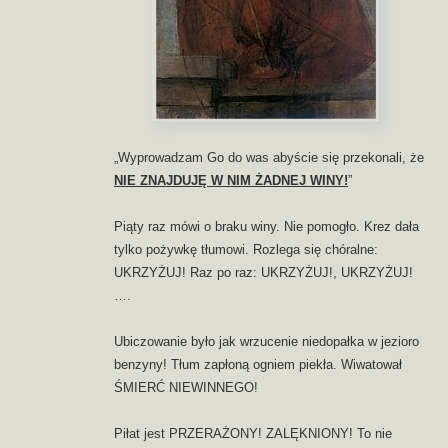
„Wyprowadzam Go do was abyście się przekonali, że
NIE ZNAJDUJĘ W NIM ŻADNEJ WINY!
”
Piąty raz mówi o braku winy. Nie pomogło. Krez dała
tylko pożywkę tłumowi. Rozlega się chóralne:
UKRZYŻUJ! Raz po raz: UKRZYŻUJ!, UKRZYŻUJ!
….
Ubiczowanie było jak wrzucenie niedopałka w jezioro
benzyny! Tłum zapłoną ogniem piekła. Wiwatował
ŚMIERĆ NIEWINNEGO!
Piłat jest PRZERAŻONY! ZALĘKNIONY! To nie