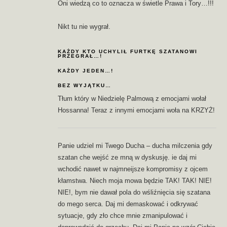
Oni wiedzą co to oznacza w świetle Prawa i Tory…!!!
Nikt tu nie wygrał.
KAŻDY KTO UCHYLIŁ FURTKĘ SZATANOWI
PRZEGRAŁ…!
KAŻDY JEDEN…!
BEZ WYJĄTKU…
Tłum który w Niedzielę Palmową z emocjami wołał
Hossanna! Teraz z innymi emocjami woła na KRZYŻ!
Panie udziel mi Twego Ducha – ducha milczenia gdy
szatan che wejść ze mną w dyskusję. ie daj mi
wchodić nawet w najmneijsze kompromisy z ojcem
kłamstwa. Niech moja mowa będzie TAK! TAK! NIE!
NIE!, bym nie dawał pola do wśliźnięcia się szatana
do mego serca. Daj mi demaskować i odkrywać
sytuacje, gdy zło chce mnie zmanipulować i