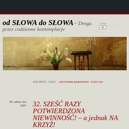
od SŁOWA do SŁOWA
~ Droga
Szukaj:
przez codzienne kontemplacje
ARCHIWA TAGU:
NIEUPORZĄDKOWANE UCZUCIA
06
sobota
kwi
32. SZEŚĆ RAZY
2019
POTWIERDZONA
NIEWINNOŚĆ! – a jednak NA
KRZYŻ!