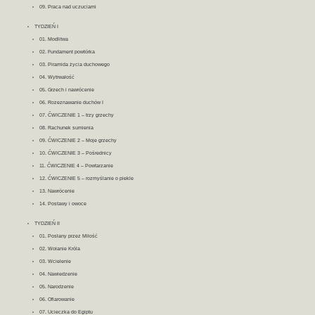
09. Praca nad uczuciami
TYDZIEŃ I
01. Modlitwa
02. Fundament powtórka
03. Piramida życia duchowego
04. Wytrwałość
05. Grzech i nawrócenie
06. Rozeznawanie duchów I
07. ĆWICZENIE 1 – trzy grzechy
08. Rachunek sumienia
09. ĆWICZENIE 2 – Moje grzechy
10. ĆWICZENIE 3 – Pośrednicy
11. ĆWICZENIE 4 – Powtarzanie
12. ĆWICZENIE 5 – rozmyślanie o piekle
13. Nawrócenie
14. Postawy i owoce
TYDZIEŃ II
01. Posłany przez Miłość
02. Wołanie Króla
03. Wcielenie
04. Nawiedzenie
05. Narodzenie
06. Ofiarowanie
07. Ucieczka do Egiptu