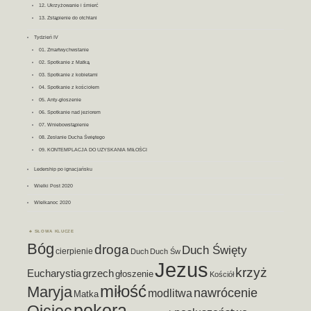
12. Ukrzyżowanie i śmierć
13. Zstąpienie do otchłani
Tydzień IV
01. Zmartwychwstanie
02. Spotkanie z Matką
03. Spotkanie z kobietami
04. Spotkanie z kościołem
05. Anty-głoszenie
06. Spotkanie nad jeziorem
07. Wniebowstąpienie
08. Zesłanie Ducha Świętego
09. KONTEMPLACJA DO UZYSKANIA MIŁOŚCI
Ledership po ignacjańsku
Wielki Post 2020
WIelkanoc 2020
SŁOWA KLUCZE
Bóg
droga
Duch Święty
cierpienie
Duch
Duch Św
Jezus
krzyż
Eucharystia
grzech
głoszenie
Kościół
miłość
Maryja
nawrócenie
modlitwa
Matka
pokora