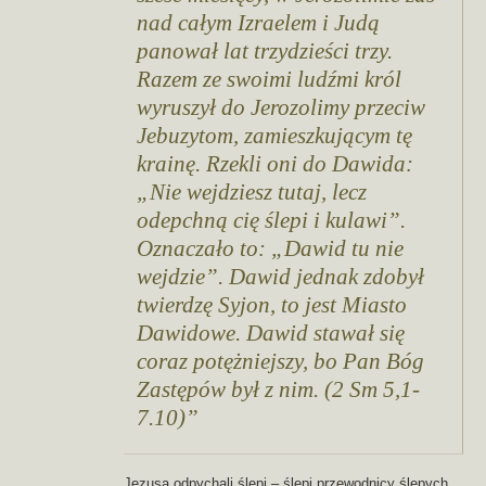
nad całym Izraelem i Judą
panował lat trzydzieści trzy.
Razem ze swoimi ludźmi król
wyruszył do Jerozolimy przeciw
Jebuzytom, zamieszkującym tę
krainę. Rzekli oni do Dawida:
„Nie wejdziesz tutaj, lecz
odepchną cię ślepi i kulawi”.
Oznaczało to: „Dawid tu nie
wejdzie”. Dawid jednak zdobył
twierdzę Syjon, to jest Miasto
Dawidowe. Dawid stawał się
coraz potężniejszy, bo Pan Bóg
Zastępów był z nim. (2 Sm 5,1-
7.10)
Jezusa odpychali ślepi – ślepi przewodnicy ślepych.