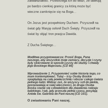
zatwardziałość. Przestrzega ich bo widzi, że lawirują
po bardzo cienkiej granicy za którą może być
wieczne zamknięcie się na Boga…
On Jezus jest przepełniony Duchem. Przyszedł na
świat gdy Maryję osłonił Duch Święty. Przyszedł na
świat by objąć tron praojca Dawida.
Z Ducha Świętego…
Modlitwa przygotowawcza: Prosić Boga, Pana
naszego, aby wszystkie moje zamiary, decyzje i czyny
były skierowane w sposób czysty do służby i chwały
jego Boskiego Majestatu. [ĆD 46]
Wprowadzenie 1. Przypomnieć sobie historię tego, co
mam kontemplować. Tutaj – trzy Osoby Boskie
spoglądają na całą powierzchnię i obszar całego świata
pełnego ludzi. Widząc zaś, że wszyscy szli do piekła,
postanawiają w swej wieczności, że druga Osoba
Boska stanie się człowiekiem dla zbawienia rodzaju
ludzkiego. I tak, gdy przeszła pełnia czasu, posyłają
Anioła św. Gabriela do Pani naszej [ĆD 101].
O zwiastowaniu Pani naszej.