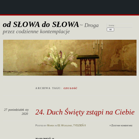
od SŁOWA do SŁOWA
~ Droga
Szukaj:
przez codzienne kontemplacje
ARCHIWA TAGU:
CZUŁOŚĆ
27
poniedziałek
sty
24. Duch Święty zstąpi na Ciebie
2020
Posted
by
Marek
in
03. Wcielenie
,
TYDZIEŃ II
≈
Zostaw komentarz