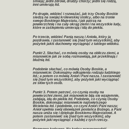
śmieją; jedni zdrowi, drudzy chorzy; jedni się rodzą,
inni umierają itd.
Po drugie, widzieć i rozważać, jak trzy Osoby Boskie
siedzą na swojej królewskiej stolicy, albo na tronie
swego Boskiego Majestatu, i jak patrzą na
powierzchnię i na cały okrąg ziemi i na wszystkie ludy,
które w zaślepieniu umierają i idą do piekła.
Po trzecie, widzieć Panią naszą i Anioła, który ją
pozdrawia. i zastanowić się [nad tym wszystkim], aby
pożytek jakiś duchowny wyciągnąć z takiego widoku.
Punkt 2. Słuchać, co mówią osoby na obliczu ziemi, a
mianowicie jak ze sobą rozmawiają, jak przeklinają i
bluźnią itd.
Podobnie słuchać, co mówią Osoby Boskie, a
mianowicie: Dokonajmy odkupienia rodzaju ludzkiego
itd.; a potem co mówią Anioł i Pani nasza. I zastanowić
się [nad tym wszystkim], aby pożytek jaki wyciągnąć
ze słów tych osób.
Punkt 3. Potem patrzeć, co czynią osoby na
powierzchni ziemi, jak mianowicie biją się wzajemnie,
zabijają, idą do piekła itd. Podobnie, co czynią Osoby
Boskie, dokonując mianowicie najświętszego
Wcielenia itd. I podobnie, co czyni Anioł i Pani nasza;
Anioł spełnia swój obowiązek posłańca Bożego, a Pani
nasza uniża się i dziękuje Boskiemu Majestatowi. A
potem zastanowić się [nad tym wszystkim], aby
pożytek jaki wyciągnąć z każdej z tych rzeczy.