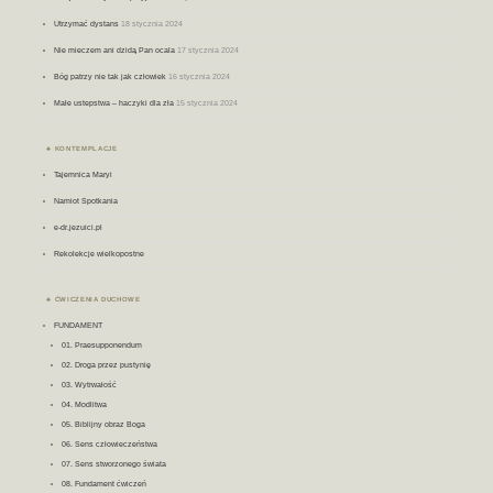
Utrzymać dystans
18 stycznia 2024
Nie mieczem ani dzidą Pan ocala
17 stycznia 2024
Bóg patrzy nie tak jak człowiek
16 stycznia 2024
Małe ustepstwa – haczyki dla zła
15 stycznia 2024
KONTEMPLACJE
Tajemnica Maryi
Namiot Spotkania
e-dr.jezuici.pl
Rekolekcje wielkopostne
ĆWICZENIA DUCHOWE
FUNDAMENT
01. Praesupponendum
02. Droga przez pustynię
03. Wytrwałość
04. Modlitwa
05. Biblijny obraz Boga
06. Sens człowieczeństwa
07. Sens stworzonego świata
08. Fundament ćwiczeń