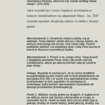
służebnica Pańska, niech mi się stanie według słowa
twego”. [ĆD 262]
Jaka musiała być cisza i napięcie oczeiwania w
świecie niewidzialnym na odpowiedź Maryi. Jej „TAK”
musiało wywołać eksplozję radosci w niebie i skowyt
piekła.
Wprowadzenie 2. Ustalenie miejsca jakby się je
widziało. Tutaj widzieć wielki obszar i okrąg świata, na
którym mieszkają tak liczne i tak różne ludy. Potem
podobnie widzieć szczegółowo dom i izbę Pani naszej w
mieście Nazaret w prowincji Galilei.
Wprowadzenie 3. Prosić o to, czego chcę. Tutaj prosić
o dogłębne poznanie Pana, który dla mnie stał się
człowiekiem, abym go więcej kochał i więcej szedł w
jego ślady.
Uwaga. Wypada tu zaznaczyć, że tę samą modlitwę
przygotowawczą bez zmian, jak to było powiedziane na
początku [ĆD 49], i te same trzy wprowadzenia trzeba
praktykować w tym tygodniu i w następnych,
zmieniając tylko postać wprowadzeń stosownie do
danego przedmiotu [kontemplacji].
Punkt 1. Widzieć osoby jedne po drugich. A najpierw te
na obliczu ziemi, tak bardzo różnorodne w stroju, w
sposobie bycia. Jedni są biali, inni czarni; jedni żyją w
pokoju, drudzy w stanie wojny; jedni płaczą, drudzy się