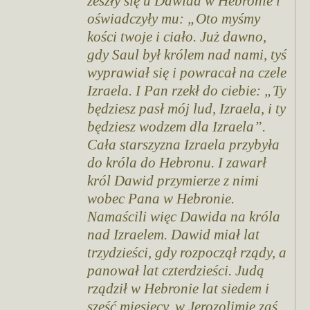
zeszły się u Dawida w Hebronie i
oświadczyły mu: „Oto myśmy
kości twoje i ciało. Już dawno,
gdy Saul był królem nad nami, tyś
wyprawiał się i powracał na czele
Izraela. I Pan rzekł do ciebie: „Ty
będziesz pasł mój lud, Izraela, i ty
będziesz wodzem dla Izraela”.
Cała starszyzna Izraela przybyła
do króla do Hebronu. I zawarł
król Dawid przymierze z nimi
wobec Pana w Hebronie.
Namaścili więc Dawida na króla
nad Izraelem. Dawid miał lat
trzydzieści, gdy rozpoczął rządy, a
panował lat czterdzieści. Judą
rządził w Hebronie lat siedem i
sześć miesięcy, w Jerozolimie zaś