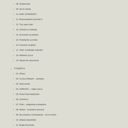
08. Znalezienie
09. Życie ukryte
10. DWA SZTANDARY
11. Rozeznawanie duchów II
12. Trzy pary ludzi
13. Chrzest w Jordanie
14. Kuszenie na pustyni
15. Powołanie uczniów
16. Kazanie na górze
17. TRZY STOPNIE POKORY
18. Reforma życia
19. Wjazd do Jerozolimy
TYDZIEŃ III
01. Wiara
02. Uczta w Betanii – postawy
03. Wieczernik
04. OGROJEC – męka serca
05. Przed Sanchedrynem
06. Ciemnica
07. Piłat – ustępstwa w prawdzie
08. Herod – szukanie sensacji
09. Biczowanie, koronowanie – Ecce Homo
10. Zdrada Apostołów
11. Droga krzyżowa