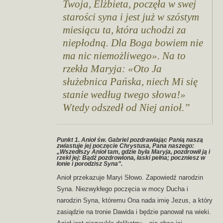
Twoja, Elżbieta, poczęła w swej
starości syna i jest już w szóstym
miesiącu ta, która uchodzi za
niepłodną.
Dla Boga bowiem nie
ma nic niemożliwego».
Na to
rzekła Maryja: «Oto Ja
służebnica Pańska, niech Mi się
stanie według twego słowa!»
Wtedy odszedł od Niej anioł.
Punkt 1. Anioł św. Gabriel pozdrawiając Panią naszą
zwiastuje jej poczęcie Chrystusa, Pana naszego:
„Wszedłszy Anioł tam, gdzie była Maryja, pozdrowił ją i
rzekł jej: Bądź pozdrowiona, łaski pełna; poczniesz w
łonie i porodzisz Syna”.
Anioł przekazuje Maryi Słowo. Zapowiedź narodzin
Syna. Niezwykłego poczęcia w mocy Ducha i
narodzin Syna, któremu Ona nada imię Jezus, a który
zasiądzie na tronie Dawida i będzie panował na wieki.