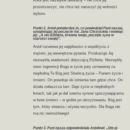
Anioł jest niezwykle delikatny – nie chce jej
przestrzaszyć, nie chce też naruszyć jej wolności
wyboru.
Punkt 2. Anioł potwierdza to, co powiedział Pani naszej,
oznajmiając jej poczęcie św. Jana Chrzciciela i mówiąc
jej: „A oto Elżbieta, krewna twoja, poczęła syna w
starości swojej”.
Anioł rozwiewa jej wątpliwości o współżyciu z
mężem, jej wewnętrzne pytania. Przekazuje Jej
niezwykłą wiadomość dotyczącą Elżbiety. Niezwykły
owoc ingerencji Boga w życie pary uznawanej za
niepłodną.To Bóg jest Stwórcą życia – Panem życia i
śmierci. On powołuje do istnienia tam gdzie chce. On
działa zwłaszcza tam. Daje życie w niepłodnych
łonach, tak jak je dał swemu synowi spoczywającemu
w łonie śmierci – w grobie po ukrzyżowaniu. Bóg jest
tym, który stwarza i ożywia wszystko. Dla Boga nie
ma nic niemożliwego!
Punkt 3. Pani nasza odpowiedziała Aniołowi: „Oto ja