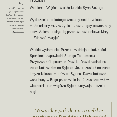
TYDZIEŃ II
Tagi
Wcielenie. Wejście w ciało ludzkie Syna Bożego.
czułość
,
Duch Św
,
grzech przeciwko
Duchowi Św.
,
miłość
,
nawrócenie
,
Ojciec
,
Wydarzenie, do którego wracamy setki, tysiace a
pokora
,
pycha
,
Syn
,
może miliony razy w życiu – zawsze gdy powtarzamy
troska
,
Wcielenie
,
zatwardziałość
,
słowa Anioła modląc się przez wstawiennictwo Maryi
Zwiastowanie
– „Zdrowaś Maryjo”.
Wielkie wydarzenie. Przełom w dziejach ludzkości.
Spełnienie zapowiedzi Starego Testamentu.
Przybywa król, potomek Dawida. Dawid zasiadł na
tronie królewskim na Syjonie. Jezus zasiadł na tronie
krzyża kilkaset metrów od Syjonu. Dawid królował
wsłuchany w Boga przez wiele lat. Jezus królował w
wieczerniku an wzgórzu Syjonu umywajac uczniom
nogi.
Wszystkie pokolenia izraelskie