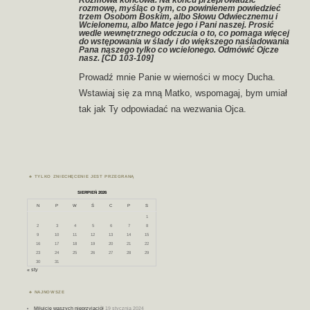
Rozmowa końcowa. Na końcu przeprowadzić
rozmowę, myśląc o tym, co powinienem powiedzieć
trzem Osobom Boskim, albo Słowu Odwiecznemu i
Wcielonemu, albo Matce jego i Pani naszej. Prosić
wedle wewnętrznego odczucia o to, co pomaga więcej
do wstępowania w ślady i do większego naśladowania
Pana naszego tylko co wcielonego. Odmówić Ojcze
nasz. [ĆD 103-109]
Prowadź mnie Panie w wierności w mocy Ducha.
Wstawiaj się za mną Matko, wspomagaj, bym umiał
tak jak Ty odpowiadać na wezwania Ojca.
TYLKO ZNIECHĘCENIE JEST PRZEGRANĄ
SIERPIEŃ 2026
N
P
W
Ś
C
P
S
1
2
3
4
5
6
7
8
9
10
11
12
13
14
15
16
17
18
19
20
21
22
23
24
25
26
27
28
29
30
31
« sty
NAJNOWSZE
Miłujcie waszych nieprzyjaciół
19 stycznia 2024