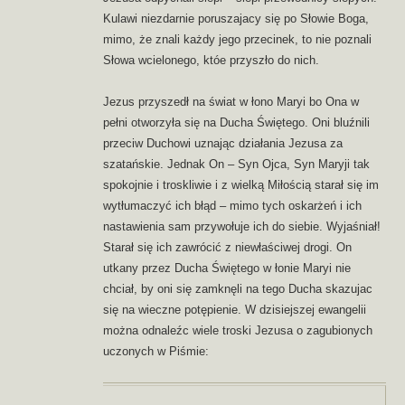
Kulawi niezdarnie poruszajacy się po Słowie Boga,
mimo, że znali każdy jego przecinek, to nie poznali
Słowa wcielonego, któe przyszło do nich.
Jezus przyszedł na świat w łono Maryi bo Ona w
pełni otworzyła się na Ducha Świętego. Oni bluźnili
przeciw Duchowi uznając działania Jezusa za
szatańskie. Jednak On – Syn Ojca, Syn Maryji tak
spokojnie i troskliwie i z wielką Miłością starał się im
wytłumaczyć ich błąd – mimo tych oskarżeń i ich
nastawienia sam przywołuje ich do siebie. Wyjaśniał!
Starał się ich zawrócić z niewłaściwej drogi. On
utkany przez Ducha Świętego w łonie Maryi nie
chciał, by oni się zamknęli na tego Ducha skazujac
się na wieczne potępienie. W dzisiejszej ewangelii
można odnaleźc wiele troski Jezusa o zagubionych
uczonych w Piśmie: